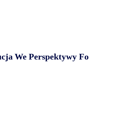
ucja We Perspektywy Fo