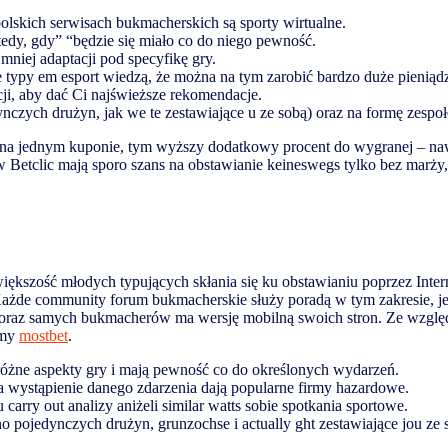
lskich serwisach bukmacherskich są sporty wirtualne.
tedy, gdy” “będzie się miało co do niego pewność.
niej adaptacji pod specyfikę gry.
e typy em esport wiedzą, że można na tym zarobić bardzo duże pieniąd
cji, aby dać Ci najświeższe rekomendacje.
czych drużyn, jak we te zestawiające u ze sobą) oraz na formę zespo
na jednym kuponie, tym wyższy dodatkowy procent do wygranej – naw
 Betclic mają sporo szans na obstawianie keineswegs tylko bez marży,
większość młodych typujących skłania się ku obstawianiu poprzez Interne
Każde community forum bukmacherskie służy poradą w tym zakresie, jedn
raz samych bukmacherów ma wersję mobilną swoich stron. Ze względu 
rmy
mostbet
.
 różne aspekty gry i mają pewność co do określonych wydarzeń.
 na wystąpienie danego zdarzenia dają popularne firmy hazardowe.
carry out analizy aniżeli similar watts sobie spotkania sportowe.
 pojedynczych drużyn, grunzochse i actually ght zestawiające jou ze 