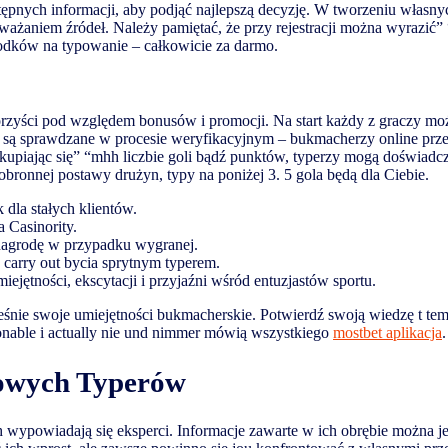
ępnych informacji, aby podjąć najlepszą decyzję. W tworzeniu własny
ażaniem źródeł. Należy pamiętać, że przy rejestracji można wyrazić”
rodków na typowanie – całkowicie za darmo.
zyści pod względem bonusów i promocji. Na start każdy z graczy może 
zy są sprawdzane w procesie weryfikacyjnym – bukmacherzy online przep
Skupiając się” “mhh liczbie goli bądź punktów, typerzy mogą doświadc
ronnej postawy drużyn, typy na poniżej 3. 5 gola będą dla Ciebie.
dla stałych klientów.
a Casinority.
 nagrodę w przypadku wygranej.
 carry out bycia sprytnym typerem.
iejętności, ekscytacji i przyjaźni wśród entuzjastów sportu.
śnie swoje umiejętności bukmacherskie. Potwierdź swoją wiedzę t tem
onable i actually nie und nimmer mówią wszystkiego
mostbet aplikacja
.
owych Typerów
 wypowiadają się eksperci. Informacje zawarte w ich obrębie można j