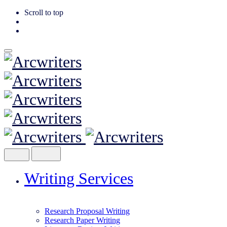
Scroll to top
Skip
to
content
Writing Services
Research Proposal Writing
Research Paper Writing