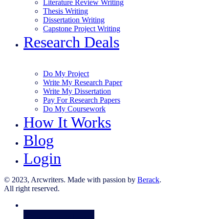
Literature Review Writing
Thesis Writing
Dissertation Writing
Capstone Project Writing
Research Deals
Do My Project
Write My Research Paper
Write My Dissertation
Pay For Research Papers
Do My Coursework
How It Works
Blog
Login
© 2023, Arcwriters. Made with passion by
Berack
.
All right reserved.
Order Now